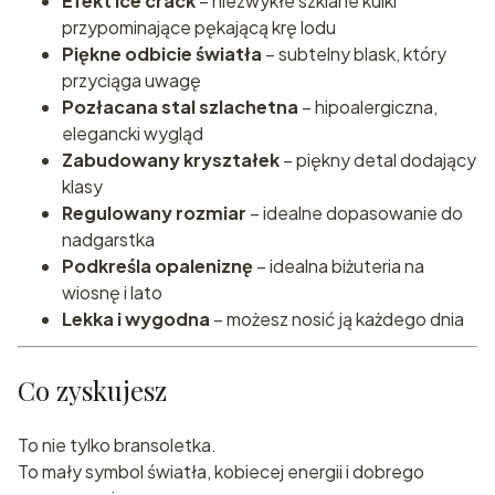
Efekt ice crack
– niezwykłe szklane kulki
przypominające pękającą krę lodu
Piękne odbicie światła
– subtelny blask, który
przyciąga uwagę
Pozłacana stal szlachetna
– hipoalergiczna,
elegancki wygląd
Zabudowany kryształek
– piękny detal dodający
klasy
Regulowany rozmiar
– idealne dopasowanie do
nadgarstka
Podkreśla opaleniznę
– idealna biżuteria na
wiosnę i lato
Lekka i wygodna
– możesz nosić ją każdego dnia
Co zyskujesz
To nie tylko bransoletka.
To mały symbol światła, kobiecej energii i dobrego