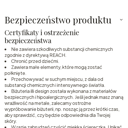
Bezpieczeństwo produktu
Certyfikaty i ostrzeżenie
bezpieczeństwa
Nie zawiera szkodliwych substancji chemicznych
zgodnie z dyrektywą REACH.
Chronić przed dziećmi.
Zawiera małe elementy, które mogą zostać
połknięte.
Przechowywać w suchym miejscu, z dala od
substancji chemicznych i intensywnego światła.
Biżuteria illi design została wykonana z materiałów
bezpiecznych i hipoalergicznych. Jeśli jednak masz znaną
wrażliwość na metale, zalecamy ostrożne
wypróbowanie biżuterii, np. nosząc ją przez krótki czas,
aby sprawdzić, czy będzie odpowiednia dla Twojej
skóry.
W razie zabrudzeń czyścić miękką ściereczką. Unikać