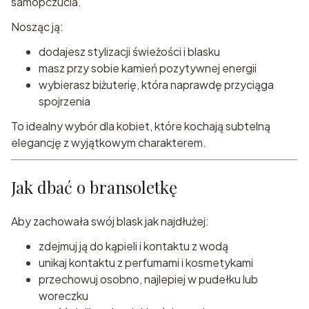
samopczucia.
Nosząc ją:
dodajesz stylizacji świeżości i blasku
masz przy sobie kamień pozytywnej energii
wybierasz biżuterię, która naprawdę przyciąga
spojrzenia
To idealny wybór dla kobiet, które kochają subtelną
elegancję z wyjątkowym charakterem.
Jak dbać o bransoletkę
Aby zachowała swój blask jak najdłużej:
zdejmuj ją do kąpieli i kontaktu z wodą
unikaj kontaktu z perfumami i kosmetykami
przechowuj osobno, najlepiej w pudełku lub
woreczku