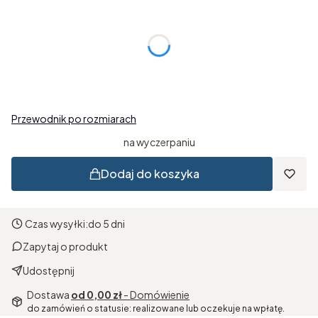
Poszczególne warianty mogą różnić się ceną
Obwód nadgarstka (opcjonalnie)
Opcjonalne
Wybierz
Przewodnik po rozmiarach
na wyczerpaniu
Dodaj do koszyka
Czas wysyłki:
do 5 dni
Zapytaj o produkt
Udostępnij
Dostawa
od 0,00 zł
- Domówienie
do zamówień o statusie: realizowane lub oczekuje na wpłatę.