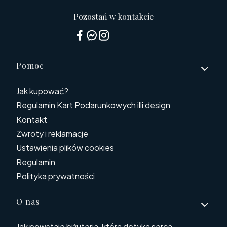
Pozostań w kontakcie
Linki w stopce
Pomoc
Jak kupować?
Regulamin Kart Podarunkowych illi design
Kontakt
Zwroty i reklamacje
Ustawienia plików cookies
Regulamin
Polityka prywatności
O nas
Jak powstaje biżuteria, która dotyka serca.