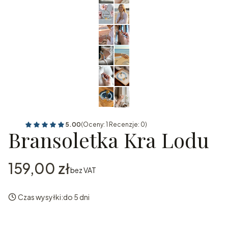
5.00
(Oceny: 1 Recenzje: 0)
Bransoletka Kra Lodu
Cena
159,00 zł
bez VAT
Czas wysyłki:
do 5 dni
Wybierz wariant produktu: