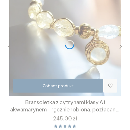
Zobacz produkt
Bransoletka z cytrynami klasy A i
akwamarynem – ręcznie robiona, pozłacana,
z selenitem
Cena
245,00 zł