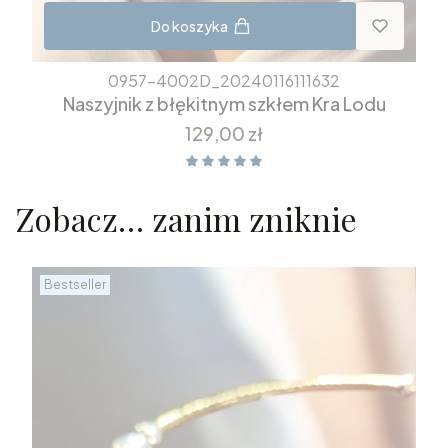
Do koszyka
0957-4002D_20240116111632
Naszyjnik z błękitnym szkłem Kra Lodu
Cena
129,00 zł
Zobacz… zanim zniknie
Bestseller