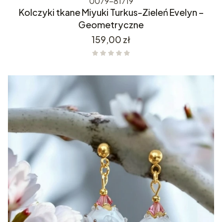
0079-81719
Kolczyki tkane Miyuki Turkus-Zieleń Evelyn –
Geometryczne
Cena
159,00 zł