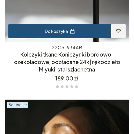
Do koszyka
22C5-934AB
Kolczyki tkane Koniczynki bordowo-
czekoladowe, pozłacane 24k| rękodzieło
Miyuki, stal szlachetna
Cena
189,00 zł
Bestseller