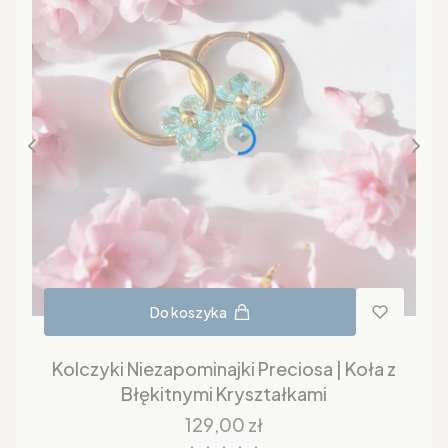
Do koszyka
Kolczyki Niezapominajki Preciosa | Koła z
Błękitnymi Kryształkami
Cena
129,00 zł