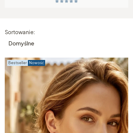
Lista produktów
Sortowanie:
Domyślne
Bestseller
Nowość