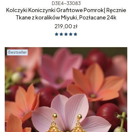
D3E4-33083
Kolczyki Koniczynki Grafitowe Pomrok| Ręcznie
Tkane z koralików Miyuki, Pozłacane 24k
Cena
219,00 zł
Bestseller