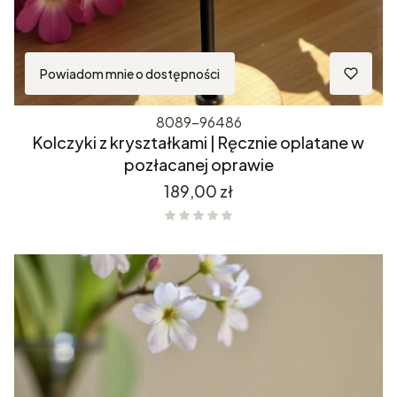
Powiadom mnie o dostępności
8089-96486
Kolczyki z kryształkami | Ręcznie oplatane w
pozłacanej oprawie
Cena
189,00 zł