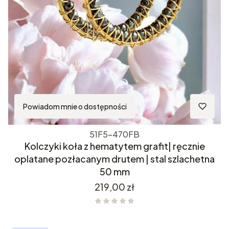
Powiadom mnie o dostępności
51F5-470FB
Kolczyki koła z hematytem grafit| ręcznie
oplatane pozłacanym drutem | stal szlachetna
50 mm
Cena
219,00 zł