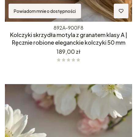
Powiadom mnie o dostępności
892A-900F8
Kolczyki skrzydła motyla z granatem klasy A |
Ręcznie robione eleganckie kolczyki 50 mm
Cena
189,00 zł