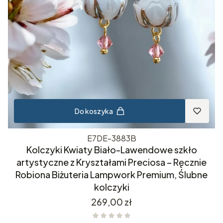
Do koszyka
E7DE-3883B
Kolczyki Kwiaty Biało-Lawendowe szkło
artystyczne z Kryształami Preciosa – Ręcznie
Robiona Biżuteria Lampwork Premium, Ślubne
kolczyki
Cena
269,00 zł