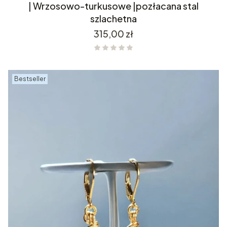
| Wrzosowo-turkusowe |pozłacana stal
szlachetna
Cena
315,00 zł
Bestseller