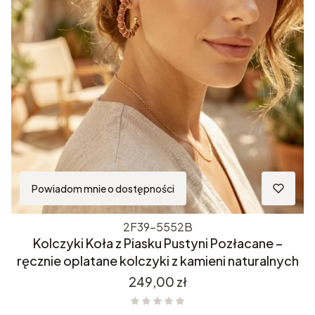
Powiadom mnie o dostępności
2F39-5552B
Kolczyki Koła z Piasku Pustyni Pozłacane –
ręcznie oplatane kolczyki z kamieni naturalnych
Cena
249,00 zł