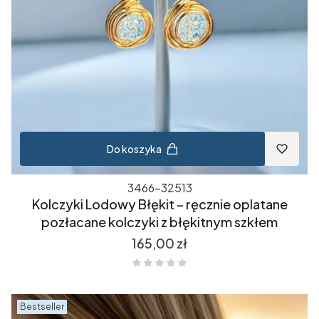
Do koszyka
3466-32513
Kolczyki Lodowy Błękit – ręcznie oplatane
pozłacane kolczyki z błękitnym szkłem
Cena
165,00 zł
Bestseller