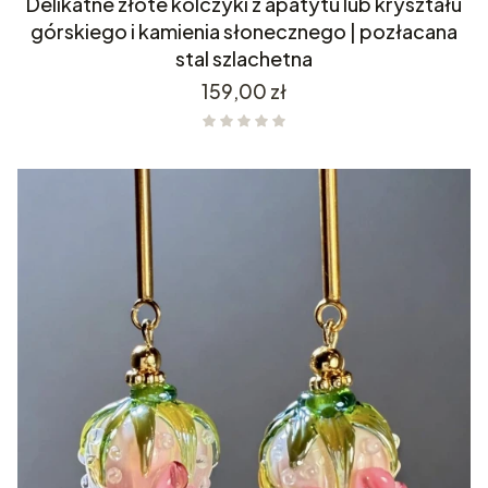
Delikatne złote kolczyki z apatytu lub kryształu
górskiego i kamienia słonecznego | pozłacana
stal szlachetna
Cena
159,00 zł