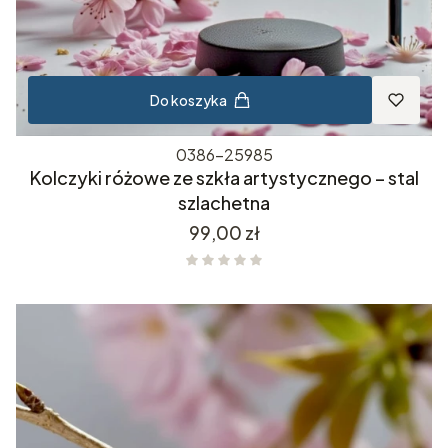
Do koszyka
0386-25985
Kolczyki różowe ze szkła artystycznego – stal
szlachetna
Cena
99,00 zł