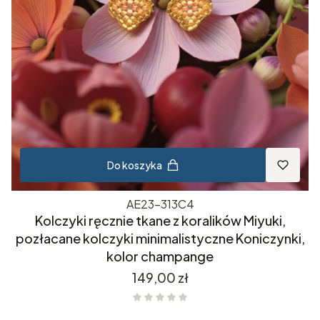
Do koszyka
AE23-313C4
Kolczyki ręcznie tkane z koralików Miyuki,
pozłacane kolczyki minimalistyczne Koniczynki,
kolor champange
Cena
149,00 zł