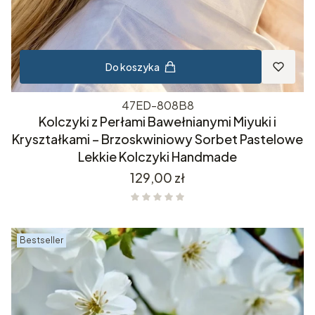
Do koszyka
47ED-808B8
Kolczyki z Perłami Bawełnianymi Miyuki i
Kryształkami – Brzoskwiniowy Sorbet Pastelowe
Lekkie Kolczyki Handmade
Cena
129,00 zł
Bestseller