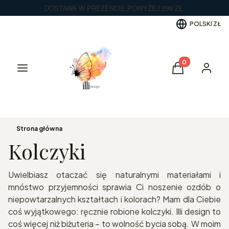
DOSTAWA W PREZENCIE POWYŻEJ 299 ZŁ
POLSKI
ZŁ
Produkty w kos
Menu
Koszyk
Zaloguj 
Strona główna
Kolczyki
Uwielbiasz otaczać się naturalnymi materiałami i
mnóstwo przyjemności sprawia Ci noszenie ozdób o
niepowtarzalnych kształtach i kolorach? Mam dla Ciebie
coś wyjątkowego: ręcznie robione kolczyki. Illi design to
coś więcej niż biżuteria – to wolność bycia sobą. W moim