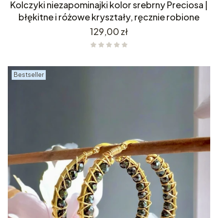
Kolczyki niezapominajki kolor srebrny Preciosa |
błękitne i różowe kryształy, ręcznie robione
Cena
129,00 zł
Bestseller