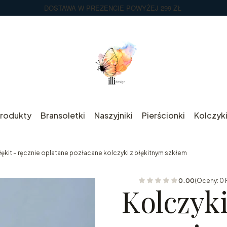
DOSTAWA W PREZENCIE POWYŻEJ 299 ZŁ
rodukty
Bransoletki
Naszyjniki
Pierścionki
Kolczyk
ękit – ręcznie oplatane pozłacane kolczyki z błękitnym szkłem
0.00
(Oceny: 0 
Kolczyk