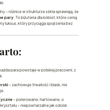
ki.
ny – różnice w strukturze szkła sprawiają, że
ne pary
. To biżuteria dla kobiet, które cenią
lny luksus, który przyciąga spojrzenia bez
arto:
każda para powstaje w polskiej pracowni, z
l.
erski
– zachowuje trwałość i blask, nie
je.
styczne
– polerowane, hartowane, o
kryształu – niepowtarzalne jak odcisk