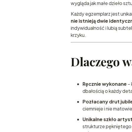
wygląda jak małe dzieło sztu
Każdy egzemplarz jest unikal
nie istnieją dwie identycz
indywidualność i lubią subte
krzyku.
Dlaczego w
Ręcznie wykonane
– 
dbałością o każdy deta
Pozłacany drut jubil
ciemnieje i nie matowie
Unikalne szkło arty
strukturze pękniętego 