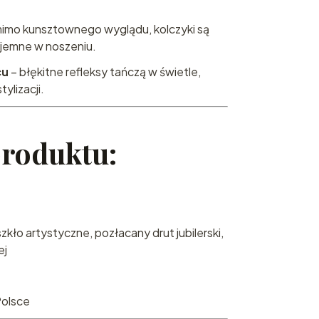
imo kunsztownego wyglądu, kolczyki są
yjemne w noszeniu.
cu
– błękitne refleksy tańczą w świetle,
ylizacji.
produktu:
kło artystyczne, pozłacany drut jubilerski,
ej
olsce