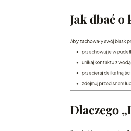
Jak dbać o 
Aby zachowały swój blask pr
przechowuj je w pudeł
unikaj kontaktu z wodą
przecieraj delikatną śc
zdejmuj przed snem lub
Dlaczego „