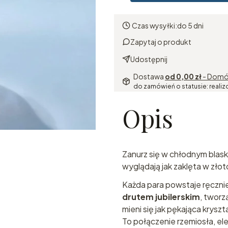
Czas wysyłki:
do 5 dni
Zapytaj o produkt
Udostępnij
Dostawa
od 0,00 zł
- Domó
do zamówień o statusie: realiz
Opis
Zanurz się w chłodnym blas
wyglądają jak zaklęta w zło
Każda para powstaje ręczni
drutem jubilerskim
, tworz
mieni się jak pękająca kryszt
To połączenie rzemiosła, eleg