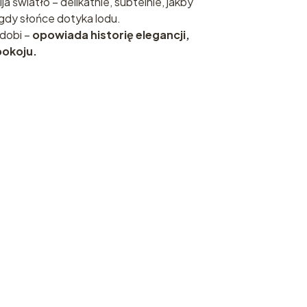
a światło – delikatnie, subtelnie, jakby
gdy słońce dotyka lodu.
zdobi –
opowiada historię elegancji,
spokoju.