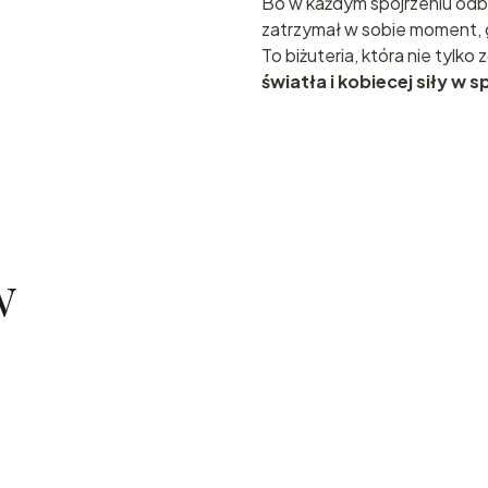
Bo w każdym spojrzeniu odbij
zatrzymał w sobie moment, 
To biżuteria, która nie tylko 
światła i kobiecej siły w 
w