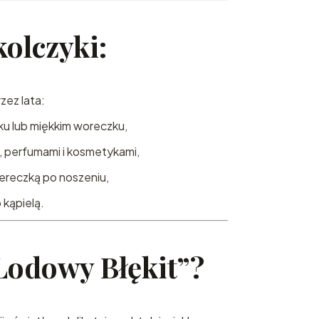
kolczyki:
zez lata:
ku lub miękkim woreczku,
, perfumami i kosmetykami,
iereczką po noszeniu,
 kąpielą.
Lodowy Błękit”?