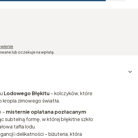
wienie
owane lub oczekuje na wpłatę.
ku
Lodowego Błękitu
– kolczyków, które
to kropla zimowego światła.
e –
misternie oplatana pozłacanym
ąc subtelną formę, w której błękitne szkło
ałowa tafla lodu.
ancji i delikatności – biżuteria, która