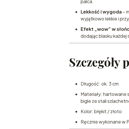
palca.
Lekkość i wygoda
– m
wyjątkowo lekkie i prz
Efekt „wow” w słoń
dodając blasku każdej st
Szczegóły 
Długość: ok. 3 cm
Materiały: hartowane sz
bigle ze stali szlachetn
Kolor: błękit / złoto
Ręcznie wykonane w P