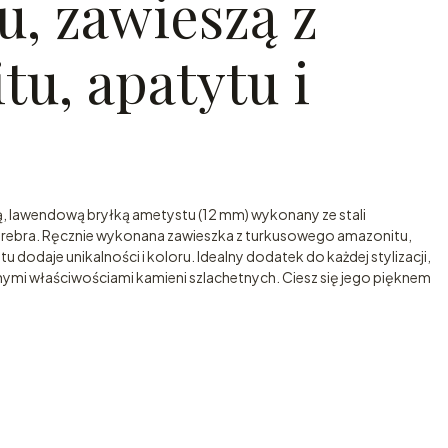
u, zawieszą z
u, apatytu i
ą, lawendową bryłką ametystu (12 mm) wykonany ze stali
b srebra. Ręcznie wykonana zawieszka z turkusowego amazonitu,
u dodaje unikalności i koloru. Idealny dodatek do każdej stylizacji,
ymi właściwościami kamieni szlachetnych. Ciesz się jego pięknem
tu: