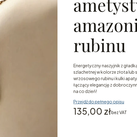
ametyst
amazonit
rubinu
Energetyczny naszyjnik z gładk
szlachetnej w kolorze złota lu
wrzosowego rubinu i kulki apatyt
łączący elegancję z dobroczynn
na co dzień!
Przejdź do pełnego opisu
Cena
135,00 zł
bez VAT
Wybierz wariant produk