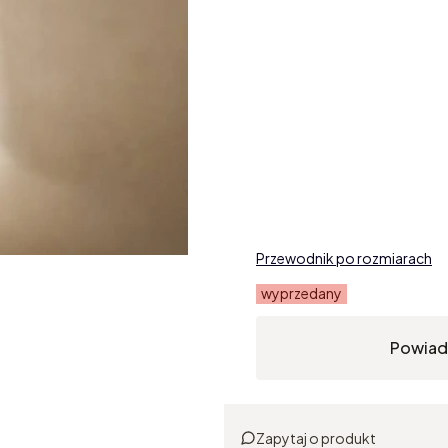
Poszczególne warianty mogą 
*
Kolor oprawy
Wybierz
*
Długość łańcuszka
Wybierz
Przewodnik po rozmiarach
wyprzedany
Powiad
Zapytaj o produkt