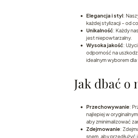
Elegancja i styl
: Nasz
każdej stylizacji – od
Unikalność
: Każdy nas
jest niepowtarzalny.
Wysoka jakość
: Użyc
odporność na uszkodzeni
idealnym wyborem dla 
Jak dbać o 
Przechowywanie
: P
najlepiej w oryginalny
aby zminimalizować za
Zdejmowanie
: Zdejmu
snem, aby przedłużyć 