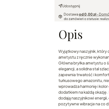
Udostępnij
Dostawa
od 0,00 zł
- Domó
do zamówień o statusie: realiz
Opis
Wyjątkowy naszyjnik, który
ametystu z ręcznie wykonan
Główna bryłka ametystu o ś
elegancji, a solidna stal szl
zapewnia trwałość i komfort
turkusowego amazonitu, nie
wprowadza harmonię i kolor d
dodatkiem na każdą okazję. 
dodają naszyjnikowi energii,
pozytywne wibracje na co d