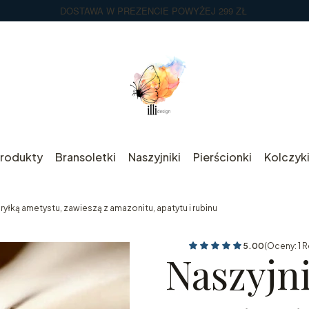
DOSTAWA W PREZENCIE POWYŻEJ 299 ZŁ
rodukty
Bransoletki
Naszyjniki
Pierścionki
Kolczyk
bryłką ametystu, zawieszą z amazonitu, apatytu i rubinu
5.00
(Oceny: 1 R
Naszyjni