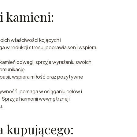
i kamieni:
woich właściwości kojących i
 w redukcji stresu, poprawia sen i wspiera
o kamień odwagi, sprzyja wyrażaniu swoich
komunikację.
i pasji, wspiera miłość oraz pozytywne
tywność, pomaga w osiąganiu celów i
 Sprzyja harmonii wewnętrznej i
u.
a kupującego: