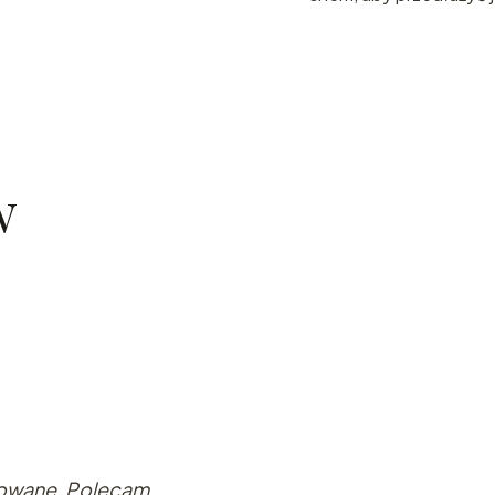
w
kowane. Polecam