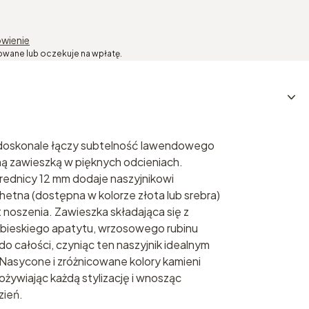
wienie
owane lub oczekuje na wpłatę.
 doskonale łączy subtelność lawendowego
ą zawieszką w pięknych odcieniach.
rednicy 12 mm dodaje naszyjnikowi
achetna (dostępna w kolorze złota lub srebra)
 noszenia. Zawieszka składająca się z
bieskiego apatytu, wrzosowego rubinu
o całości, czyniąc ten naszyjnik idealnym
Nasycone i zróżnicowane kolory kamieni
 ożywiając każdą stylizację i wnosząc
zień.