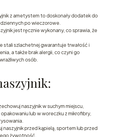
yjnik z ametystem to doskonały dodatek do
 codziennych po wieczorowe.
zyjnik jest ręcznie wykonany, co sprawia, że
ie stali szlachetnej gwarantuje trwałość i
a, a także brak alergii, co czyni go
wrażliwych osób.
naszyjnik:
rzechowuj naszyjnik w suchym miejscu,
m opakowaniu lub w woreczku z mikrofibry,
rysowania.
j naszyjnik przed kąpielą, sportem lub przed
jego żywotność.