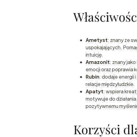
Właściwośc
Ametyst
: znany ze s
uspokajających. Pomaga
intuicję.
Amazonit
: znany jak
emocji oraz poprawia 
Rubin
: dodaje energii 
relacje międzyludzkie.
Apatyt
: wspiera krea
motywuje do działania.
pozytywnemu myśleni
Korzyści dl