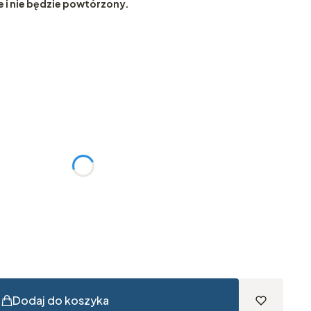
e i nie będzie powtórzony.
tu:
różnić się ceną
Dodaj do koszyka