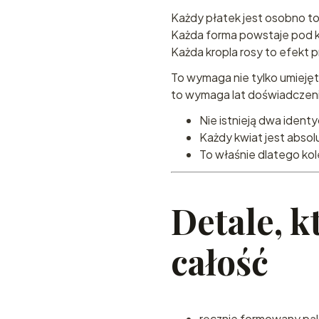
Każdy płatek jest osobno t
Każda forma powstaje pod ko
Każda kropla rosy to efekt
To wymaga nie tylko umiejęt
to wymaga lat doświadczenia
Nie istnieją dwa iden
Każdy kwiat jest absol
To właśnie dlatego kole
Detale, k
całość
ręcznie formowany pąk