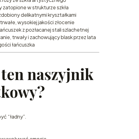
sy zatopione w strukturze szkła
 zdobiony delikatnymi kryształkami
trwałe, wysokiej jakości złocenie
ańcuszek z pozłacanej stali szlachetnej
anie, trwały i zachowujący blask przez lata
ości łańcuszka
 ten naszyjnik
ątkowy?
być “ładny”.
 i wywoływać emocje