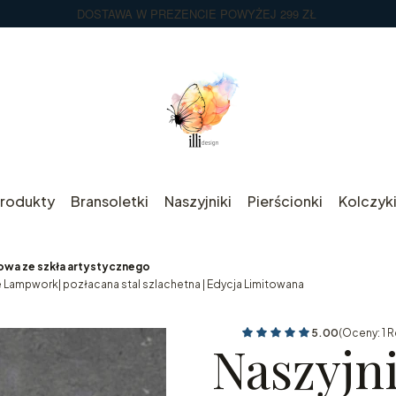
DOSTAWA W PREZENCIE POWYŻEJ 299 ZŁ
rodukty
Bransoletki
Naszyjniki
Pierścionki
Kolczyk
atowa ze szkła artystycznego
 Lampwork| pozłacana stal szlachetna | Edycja Limitowana
5.00
(Oceny: 1 R
Naszyjn