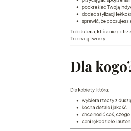
podkreślać Twoją indy
dodać stylizacji lekkoś
sprawić, że poczujesz 
To biżuteria, która nie potrze
To ona ją tworzy.
Dla kogo
Dla kobiety, która:
wybiera rzeczy z duszą
kocha detale i jakość
chce nosić coś, czego n
ceni rękodzieło i aute