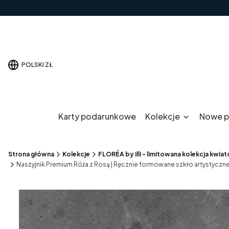
POLSKI
ZŁ
Karty podarunkowe
Kolekcje
Nowe p
Strona główna
Kolekcje
FLORÉA by illi - limitowana kolekcja kwi
Naszyjnik Premium Róża z Rosą | Ręcznie formowane szkło artystyczne