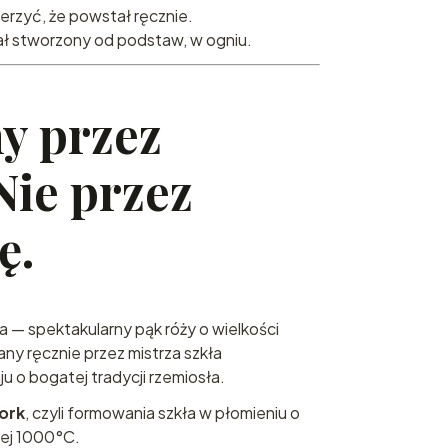
erzyć, że powstał ręcznie.
ał stworzony od podstaw, w ogniu.
y przez
Nie przez
ę.
a — spektakularny pąk róży o wielkości
y ręcznie przez mistrza szkła
ju o bogatej tradycji rzemiosła.
ork
, czyli formowania szkła w płomieniu o
ej 1000°C.