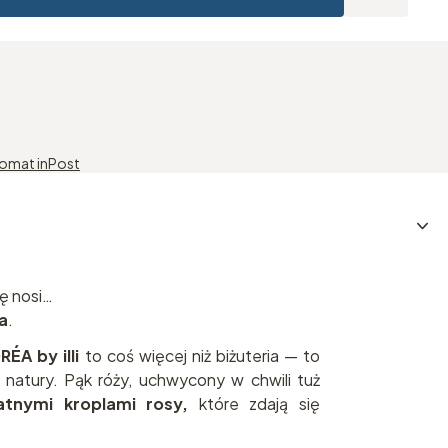
komat inPost
ię nosi…
a
.
RÉA by illi
to coś więcej niż biżuteria — to
natury. Pąk róży, uchwycony w chwili tuż
atnymi kroplami rosy,
które zdają się