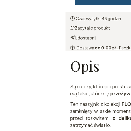
Czas wysyłki:
48 godzin
Zapytaj o produkt
Udostępnij
Dostawa
od 0,00 zł
- Pacz
Opis
Są rzeczy, które po prostu s
i są takie, które się
przeżyw
Ten naszyjnik z kolekcji
FLO
zamknięty w szkle moment 
przed rozkwitem,
z delik
zatrzymać światło.