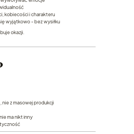
widualność
ci, kobiecości i charakteru
się wyjątkowo - bez wysiłku
buje okazji.
?
, nie z masowej produkcji
ie ma nikt inny
ntyczność