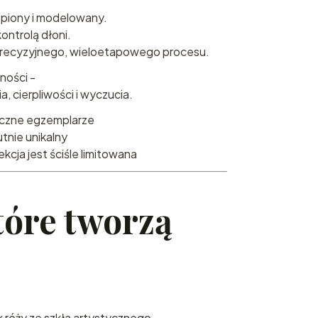
opiony i modelowany.
ntrolą dłoni.
 precyzyjnego, wieloetapowego procesu.
ności -
, cierpliwości i wyczucia.
tyczne egzemplarze
utnie unikalny
kcja jest ściśle limitowana
tóre tworzą
 róży ze szkła artystycznego