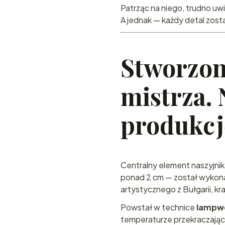
Patrząc na niego, trudno uwi
A jednak — każdy detal zost
Stworzon
mistrza. 
produkcj
Centralny element naszyjnik
ponad 2 cm — został wykonan
artystycznego z Bułgarii, kra
Powstał w technice
lampw
temperaturze przekraczając