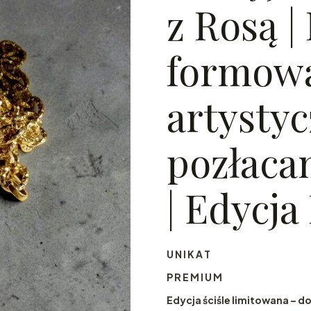
z Rosą |
formowa
artysty
pozłacan
| Edycj
U N I K A T
P R E M I U M
Edycja ściśle limitowana – 