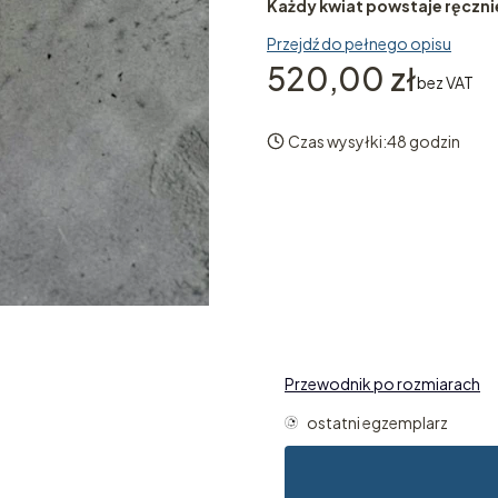
Każdy kwiat powstaje ręczni
Przejdź do pełnego opisu
Cena
520,00 zł
bez VAT
Czas wysyłki:
48 godzin
Wybierz wariant produk
Poszczególne warianty mogą 
*
Długość łańcuszka
Wybierz
Przewodnik po rozmiarach
ostatni egzemplarz