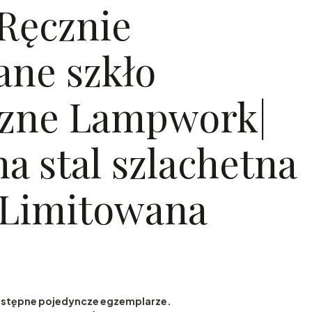
 Ręcznie
ne szkło
czne Lampwork|
a stal szlachetna
a Limitowana
dostępne pojedyncze egzemplarze.