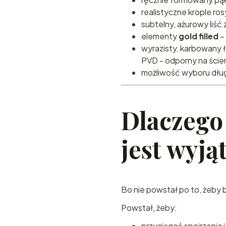
realistyczne krople ro
subtelny, ażurowy liść
elementy
gold filled
– 
wyrazisty, karbowany ł
PVD - odporny na ścier
możliwość wyboru dług
Dlaczego
jest wyj
Bo nie powstał po to, żeby 
Powstał, żeby:
przyciągać spojrzenia