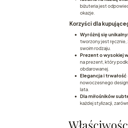
biżuteria jest odpowie
okazje.
Korzyści dla kupujące
Wyróżnij się unikaln
tworzony jest ręcznie, 
swoim rodzaju.
Prezent o wysokiej 
na prezent, który pod
obdarowanej.
Elegancja i trwałość
nowoczesnego designu 
lata.
Dla miłośników subte
każdej stylizacji, zaró
Właściwośc