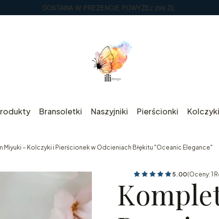
DOSTAWA W PREZENCIE POWYŻEJ 299 ZŁ
rodukty
Bransoletki
Naszyjniki
Pierścionki
Kolczyk
m Miyuki – Kolczyki i Pierścionek w Odcieniach Błękitu "Oceanic Elegance"
5.00
(Oceny: 1 R
Komplet