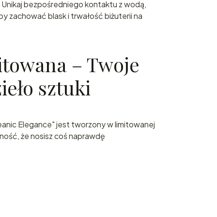
Unikaj bezpośredniego kontaktu z wodą,
by zachować blask i trwałość biżuterii na
itowana – Twoje
ieło sztuki
eanic Elegance" jest tworzony w limitowanej
wność, że nosisz coś naprawdę