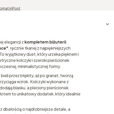
komat inPost
ej elegancji z
kompletem biżuterii
nce"
, ręcznie tkanej z najpiękniejszych
 To wyjątkowy duet, który urzeka pięknem i
ryczne kolczyki i szeroki pierścionek
czesnej, minimalistycznej formy.
bieli przez błękity, aż po granat, tworzą
przyciąga wzrok. Kolczyki wykonane z
 dodają blasku, a pleciony pierścionek
tem to unikatowy dodatek, który idealnie
z dbałością o najdrobniejsze detale, a