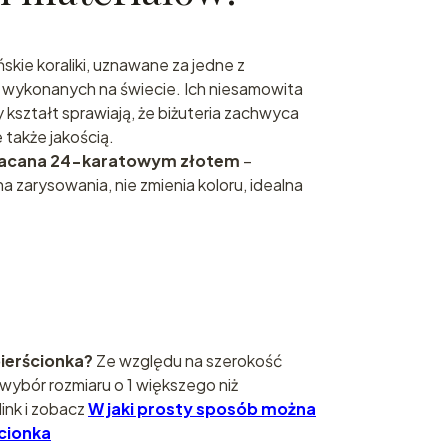
skie koraliki, uznawane za jedne z
e wykonanych na świecie. Ich niesamowita
 kształt sprawiają, że biżuteria zachwyca
 także jakością.
złacana 24-karatowym złotem
–
 zarysowania, nie zmienia koloru, idealna
pierścionka?
Ze względu na szerokość
wybór rozmiaru o 1 większego niż
link i zobacz
W jaki prosty sposób można
ścionka