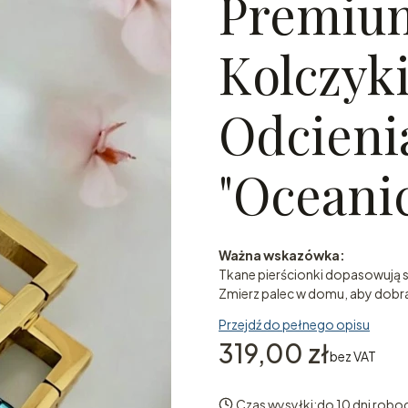
Premium
Kolczyki
Odcieni
"Oceani
Ważna wskazówka:
Tkane pierścionki dopasowują si
Zmierz palec w domu, aby dobra
Przejdź do pełnego opisu
Cena
319,00 zł
bez VAT
Czas wysyłki:
do 10 dni robo