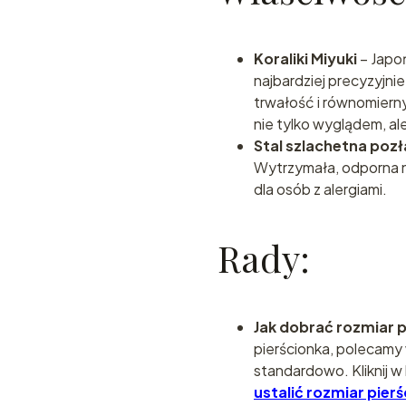
Koraliki Miyuki
– Japoń
najbardziej precyzyjni
trwałość i równomierny
nie tylko wyglądem, ale
Stal szlachetna po
Wytrzymała, odporna na
dla osób z alergiami.
Rady:
Jak dobrać rozmiar 
pierścionka, polecamy 
standardowo. Kliknij w 
ustalić rozmiar pier