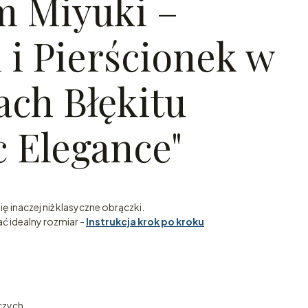
 Miyuki –
 i Pierścionek w
ach Błękitu
c Elegance"
ę inaczej niż klasyczne obrączki.
ć idealny rozmiar -
Instrukcja krok po kroku
czych