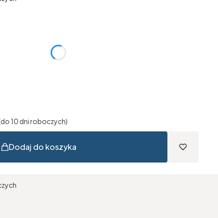
tu:
różnić się ceną
do 10 dni roboczych)
Dodaj do koszyka
czych