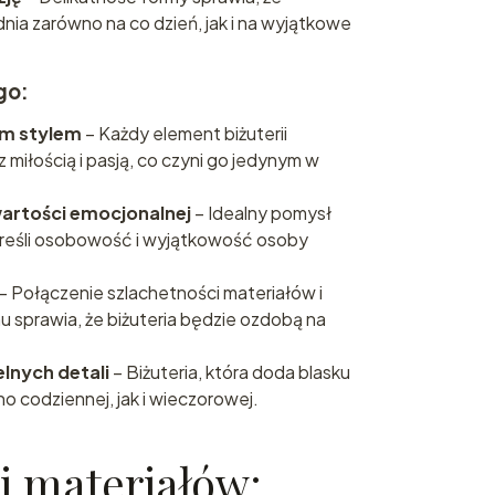
dnia zarówno na co dzień, jak i na wyjątkowe
go:
ym stylem
– Każdy element biżuterii
z miłością i pasją, co czyni go jedynym w
wartości emocjonalnej
– Idealny pomysł
kreśli osobowość i wyjątkowość osoby
– Połączenie szlachetności materiałów i
sprawia, że biżuteria będzie ozdobą na
lnych detali
– Biżuteria, która doda blasku
wno codziennej, jak i wieczorowej.
i materiałów: