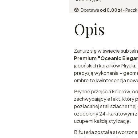
Dostawa
od 0,00 zł
- Pacz
Opis
Zanurz się w świecie subteln
Premium "Oceanic Elega
japońskich koralików Miyuki.
precyzją wykonania – geomet
ombre to kwintesencja nowo
Płynne przejścia kolorów, od 
zachwycający efekt, który 
pozłacanej stali szlachetnej
ozdobiony 24-karatowym zło
uzupełni każdą stylizację.
Biżuteria została stworzona 