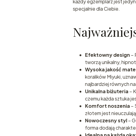
każdy egzemplarz jest jedyn
specjalnie dla Ciebie.
Najważniejs
Efektowny design
– 
tworzą unikalny, hipno
Wysoka jakość mate
koralików Miyuki, uznaw
najbardziej równych na
Unikalna biżuteria
– K
czemu każda sztuka je
Komfort noszenia
– 
złotem jest nieuczulaj
Nowoczesny styl
– G
forma dodają charakteru 
Idealna na każdą oka