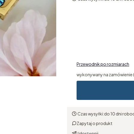
Wybierz wariant produk
Poszczególne warianty mogą 
*
Rozmiar pierścionka
Wybierz
Przewodnik po rozmiarach
wykonywany na zamówienie (
Czas wysyłki:
do 10 dni robo
Zapytaj o produkt
Udostępnij