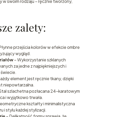
y w swoim rodzaju – ręcznie tworzony,
ze zalety:
Płynne przejścia kolorów w efekcie ombre
tyzujący wygląd.
riałów
– Wykorzystanie szklanych
anych za jedne z najpiękniejszych i
 świecie.
ażdy element jest ręcznie tkany, dzięki
st niepowtarzalna.
Stal szlachetna pozłacana 24-karatowym
ąca i wyjątkowo trwała.
eometryczne kształty i minimalistyczna
i stylu każdej stylizacji.
zję
– Delikatność formy sprawia, że