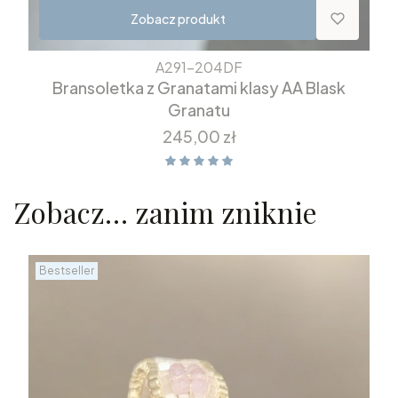
Zobacz produkt
A291-204DF
Bransoletka z Granatami klasy AA Blask
Granatu
Cena
245,00 zł
Zobacz… zanim zniknie
Bestseller