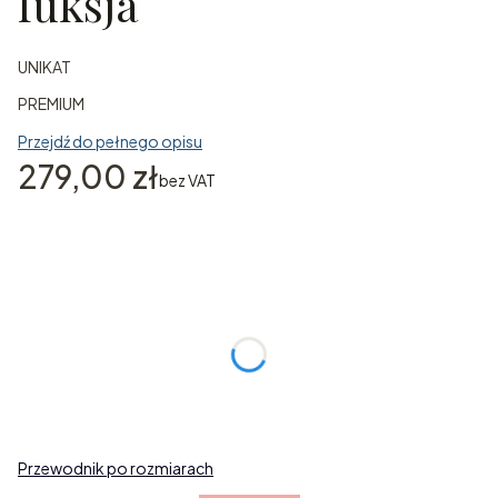
fuksja
UNIKAT
PREMIUM
Przejdź do pełnego opisu
Cena
279,00 zł
bez VAT
Wybierz wariant produktu:
Poszczególne warianty mogą różnić się ceną
*
Obwód nadgarstka
Wybierz
Przewodnik po rozmiarach