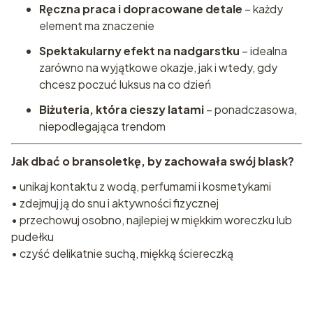
Ręczna praca i dopracowane detale
– każdy
element ma znaczenie
Spektakularny efekt na nadgarstku
– idealna
zarówno na wyjątkowe okazje, jak i wtedy, gdy
chcesz poczuć luksus na co dzień
Biżuteria, która cieszy latami
– ponadczasowa,
niepodlegająca trendom
Jak dbać o bransoletkę, by zachowała swój blask?
• unikaj kontaktu z wodą, perfumami i kosmetykami
• zdejmuj ją do snu i aktywności fizycznej
• przechowuj osobno, najlepiej w miękkim woreczku lub
pudełku
• czyść delikatnie suchą, miękką ściereczką