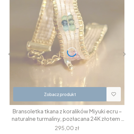
Zobacz produkt
Bransoletka tkana z koralików Miyuki ecru –
naturalne turmaliny, pozłacana 24K złotem |
Aura Turmalinowa
Cena
295,00 zł