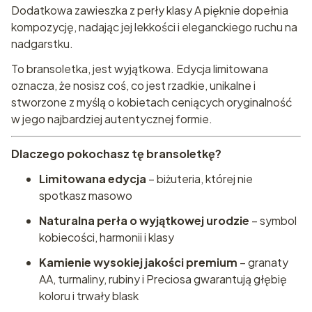
Dodatkowa zawieszka z perły klasy A pięknie dopełnia
kompozycję, nadając jej lekkości i eleganckiego ruchu na
nadgarstku.
To bransoletka, jest wyjątkowa. Edycja limitowana
oznacza, że nosisz coś, co jest rzadkie, unikalne i
stworzone z myślą o kobietach ceniących oryginalność
w jego najbardziej autentycznej formie.
Dlaczego pokochasz tę bransoletkę?
Limitowana edycja
– biżuteria, której nie
spotkasz masowo
Naturalna perła o wyjątkowej urodzie
– symbol
kobiecości, harmonii i klasy
Kamienie wysokiej jakości premium
– granaty
AA, turmaliny, rubiny i Preciosa gwarantują głębię
koloru i trwały blask