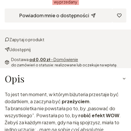
wyprzedany
Powiadom mnie o dostępności
Zapytaj o produkt
Udostępnij
Dostawa
od 0,00 zł
- Domówienie
do zamówień o statusie: realizowane lub oczekuje na wpłatę.
Opis
To jest ten moment, w którym biżuteria przestaje być
dodatkiem, a zaczyna być
przeżyciem
.
Ta bransoletka nie powstała po to, by „pasować do
wszystkiego”. Powstała po to, by
robić efekt WOW
.
Żebyś za każdym razem, gdy na nią spojrzysz, miała to
jedno uczucie:
„mam na sobie coś absolutnie