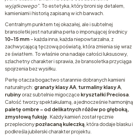
wyjątkowego”
. To estetyka, który broni się detalem,
kamieniami i historią zapisaną w ich barwach.
Centralnym punktem tej okazałej, ale i subtelnej
bransoletki jest naturalna perła o imponującej średnicy
10–15 mm
– każda inna, każda niepowtarzalna, z
zachwycającą tęczową poświatą, która zmienia się wraz
ze światłem. To właśnie ona nadaje całości luksusowy,
szlachetny charakter i sprawia, że bransoletka przyciąga
spojrzenia bez wysiłku.
Perłę otacza bogactwo starannie dobranych kamieni
naturalnych:
granaty klasy AA
,
turmaliny klasy A
,
rubiny
oraz subtelnie migoczące
kryształki Preciosa
.
Całość tworzy spektakularną, a jednocześnie harmonijną
paletę ombre – od delikatnych różów po głęboką,
zmysłową fuksję
. Każdy kamień został ręcznie
przepleciony
pozłacaną kuleczką
, która dodaje blasku i
podkreśla jubilerski charakter projektu.