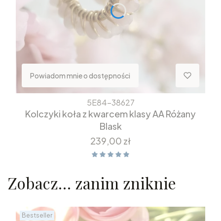
Powiadom mnie o dostępności
5E84-38627
Kolczyki koła z kwarcem klasy AA Różany
Blask
Cena
239,00 zł
Zobacz… zanim zniknie
Bestseller