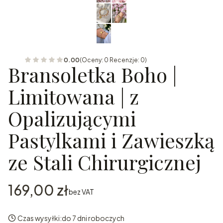
0.00
(Oceny: 0 Recenzje: 0)
Bransoletka Boho |
Limitowana | z
Opalizującymi
Pastylkami i Zawieszką
ze Stali Chirurgicznej
Cena
169,00 zł
bez VAT
Czas wysyłki:
do 7 dni roboczych