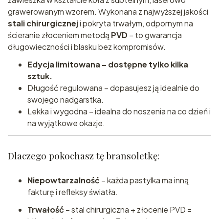
grawerowanym wzorem. Wykonana z najwyższej jakości
stali chirurgicznej
i pokryta trwałym, odpornym na
ścieranie złoceniem metodą
PVD
– to gwarancja
długowieczności i blasku bez kompromisów.
Edycja limitowana – dostępne tylko kilka
sztuk.
Długość regulowana – dopasujesz ją idealnie do
swojego nadgarstka.
Lekka i wygodna – idealna do noszenia na co dzień i
na wyjątkowe okazje.
Dlaczego pokochasz tę bransoletkę:
Niepowtarzalność
– każda pastylka ma inną
fakturę i refleksy światła.
Trwałość
– stal chirurgiczna + złocenie PVD =