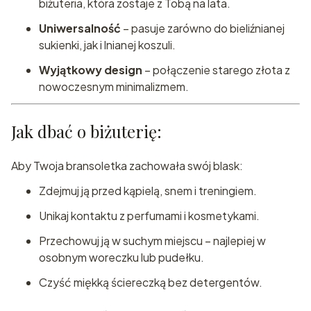
biżuteria, która zostaje z Tobą na lata.
Uniwersalność
– pasuje zarówno do bieliźnianej
sukienki, jak i lnianej koszuli.
Wyjątkowy design
– połączenie starego złota z
nowoczesnym minimalizmem.
Jak dbać o biżuterię:
Aby Twoja bransoletka zachowała swój blask:
Zdejmuj ją przed kąpielą, snem i treningiem.
Unikaj kontaktu z perfumami i kosmetykami.
Przechowuj ją w suchym miejscu – najlepiej w
osobnym woreczku lub pudełku.
Czyść miękką ściereczką bez detergentów.