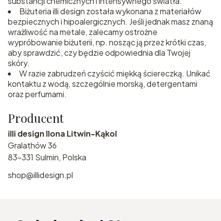
substancji chemicznych i intensywnego światła.
Biżuteria illi design została wykonana z materiałów
bezpiecznych i hipoalergicznych. Jeśli jednak masz znaną
wrażliwość na metale, zalecamy ostrożne
wypróbowanie biżuterii, np. nosząc ją przez krótki czas,
aby sprawdzić, czy będzie odpowiednia dla Twojej
skóry.
W razie zabrudzeń czyścić miękką ściereczką. Unikać
kontaktu z wodą, szczególnie morską, detergentami
oraz perfumami.
Producent
illi design Ilona Litwin-Kąkol
Gralathów 36
83-331 Sulmin, Polska
shop@illidesign.pl