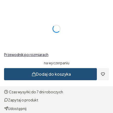
Wybierz wariant produktu:
Poszczególne warianty mogą różnić się ceną
*
Obwód nadgarstka
Wybierz
Przewodnik po rozmiarach
na wyczerpaniu
Dodaj do koszyka
Czas wysyłki:
do 7 dni roboczych
Zapytaj o produkt
Udostępnij