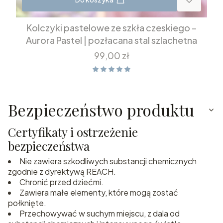
Kolczyki pastelowe ze szkła czeskiego –
Aurora Pastel | pozłacana stal szlachetna
Cena
99,00 zł
Bezpieczeństwo produktu
Certyfikaty i ostrzeżenie
bezpieczeństwa
Nie zawiera szkodliwych substancji chemicznych
zgodnie z dyrektywą REACH.
Chronić przed dziećmi.
Zawiera małe elementy, które mogą zostać
połknięte.
Przechowywać w suchym miejscu, z dala od