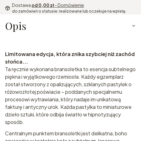
Dostawa
od 0,00 zł
- Domówienie
do zamówień o statusie: realizowane lub oczekuje na wpłatę.
Opis
Limitowana edycja, która znika szybciej niż zachód
słońca...
Ta ręcznie wykonana bransoletka to esencja subtelnego
piękna i wyjątkowego rzemiosła. Każdy egzemplarz
został stworzony z opalizujących, szklanych pastylek o
różowozłotej poświacie – poddanych specjalnemu
procesowi wytrawiania, który nadaje im unikatową
fakturę i antyczny urok. Każda pastylka to miniaturowe
dzieło sztuki, które odbija światło w hipnotyzujący
sposób.
Centralnym punktem bransoletki jest delikatna, boho
zawieszka w kształcie koła z subtelnym, laserowo