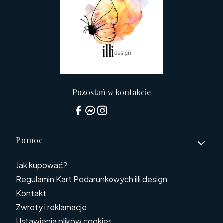
Pozostań w kontakcie
Linki w stopce
Pomoc
Jak kupować?
Regulamin Kart Podarunkowych illi design
Kontakt
Zwroty i reklamacje
Ustawienia plików cookies