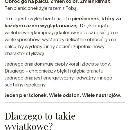
Obróć go na palcu. Zmień kolor. Zmień klimat.
Ten pierścionek żyje razem z Tobą.
To nie jest zwykła biżuteria – to
pierścionek, który za
każdym razem wygląda inaczej
. Dzięki bogatej,
wielobarwnej kompozycji kolorów możesz nosić go na
wiele sposobów: wystarczy delikatnie obrócić go na
palcu, by wydobyć inny odcień i zupełnie nowy
charakter stylizacji.
Jednego dnia dominuje ciepły koral i złociste tony.
Drugiego – chłodniejszy błękit i głębia granatu.
Jednego dnia jest energetyczny i odważny, innego
subtelny i spokojny.
Jeden pierścionek. Wiele odsłon. Wiele nastrojów.
Dlaczego to takie
wyjątkowe?