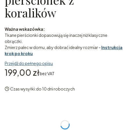
koralików
Ważna wskazówka:
Tkane pierścionki dopasowują się inaczej niż klasyczne
obrączki.
Zmierz palec w domu, aby dobrać idealny rozmiar -
Instrukcja
krok po kroku
Przejdź do pełnego opisu
Cena
199,00 zł
bez VAT
Czas wysyłki:
do 10 dni roboczych
Wybierz wariant produktu:
Poszczególne warianty mogą różnić się ceną
*
Rozmiar pierścionka