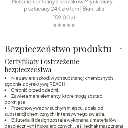
Pierścionek tkany z koralików Miyuki biały –
pozłacany 24K złotem | Biała Lilia
Cena
159,00 zł
Bezpieczeństwo produktu
Certyfikaty i ostrzeżenie
bezpieczeństwa
Nie zawiera szkodliwych substancji chemicznych
zgodnie z dyrektywą REACH.
Chronić przed dziećmi.
Zawiera małe elementy, które mogą zostać
połknięte.
Przechowywać w suchym miejscu, z dala od
substancji chemicznych i intensywnego światła.
Biżuteria illi design została wykonana z materiałów
bezpiecznych i hipoalergicznych. Jeśli jednak masz znaną