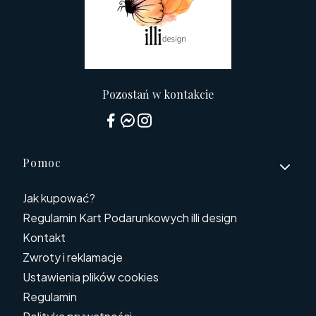
Pozostań w kontakcie
Linki w stopce
Pomoc
Jak kupować?
Regulamin Kart Podarunkowych illi design
Kontakt
Zwroty i reklamacje
Ustawienia plików cookies
Regulamin