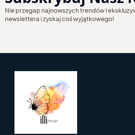
Nie przegap najnowszych trendów i ekskluzyw
newslettera i zyskaj coś wyjątkowego!