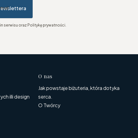
newslettera
-mail
n serwisu oraz Politykę prywatności.
topce
O nas
Jak powstaje biżuteria, która dotyka
h illi design
serca.
O Twórcy