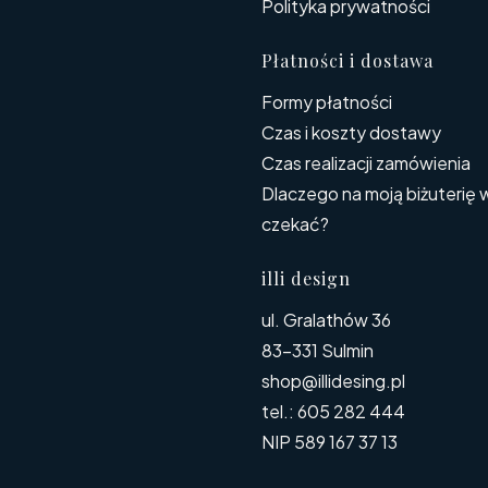
Polityka prywatności
Płatności i dostawa
Formy płatności
Czas i koszty dostawy
Czas realizacji zamówienia
Dlaczego na moją biżuterię 
czekać?
illi design
ul. Gralathów 36
83-331 Sulmin
shop@illidesing.pl
tel.: 605 282 444
NIP 589 167 37 13