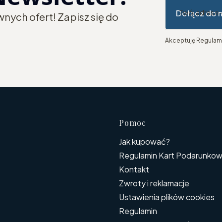
Dołącz do 
Twój adres e
nych ofert! Zapisz się do
Akceptuję Regulami
Linki w s
Pomoc
Jak kupować?
Regulamin Kart Podarunkowyc
Kontakt
Zwroty i reklamacje
Ustawienia plików cookies
Regulamin