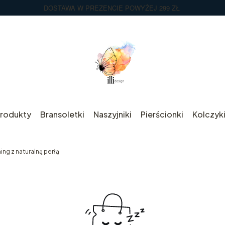
DOSTAWA W PREZENCIE POWYŻEJ 299 ZŁ
rodukty
Bransoletki
Naszyjniki
Pierścionki
Kolczyk
ing z naturalną perłą