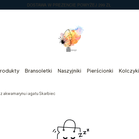
DOSTAWA W PREZENCIE POWYŻEJ 299 ZŁ
rodukty
Bransoletki
Naszyjniki
Pierścionki
Kolczyk
 z akwamarynu i agatu Skarbiec