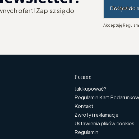
Dołącz do 
Twój adres e
nych ofert! Zapisz się do
Akceptuję Regulami
Linki w s
Pomoc
Jak kupować?
Regulamin Kart Podarunkowyc
Kontakt
Zwroty i reklamacje
Ustawienia plików cookies
Regulamin