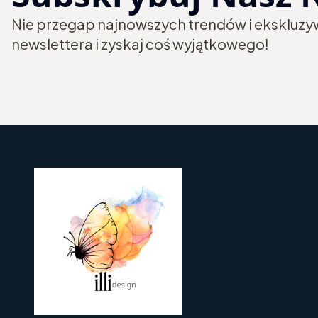
Nie przegap najnowszych trendów i ekskluzyw
newslettera i zyskaj coś wyjątkowego!