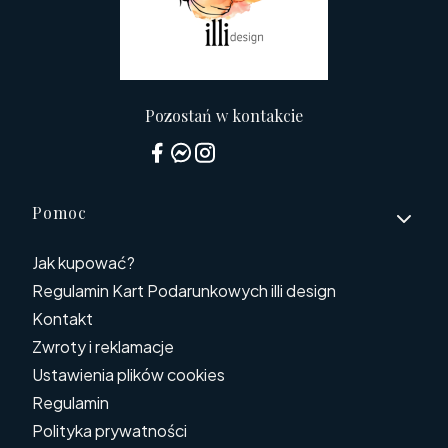
Pozostań w kontakcie
Linki w stopce
Pomoc
Jak kupować?
Regulamin Kart Podarunkowych illi design
Kontakt
Zwroty i reklamacje
Ustawienia plików cookies
Regulamin
Polityka prywatności