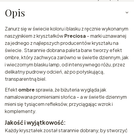
Opis
Zanurz się w świecie koloru i blasku z ręcznie wykonanym
naszyjnikiem z kryształków
Preciosa
– marki uznawanej
za jednego z najlepszych producentów kryształu na
świecie. Starannie dobrana paleta barw tworzy efekt
ombre, który zachwyca zarówno w świetle dziennym, jak
i wieczornym blasku lamp, od intensywnego różu, przez
delikatny pudrowy odcień, aż po połyskującą,
transparentną biel.
Efekt
ombre
sprawia, że biżuteria wygląda jak
namalowana promieniami słońca – a w świetle dziennym
mieni się tysiącem refleksów, przyciągając wzrok i
komplementy.
Jakość i wyjątkowość:
Każdy kryształek został starannie dobrany, by stworzyć