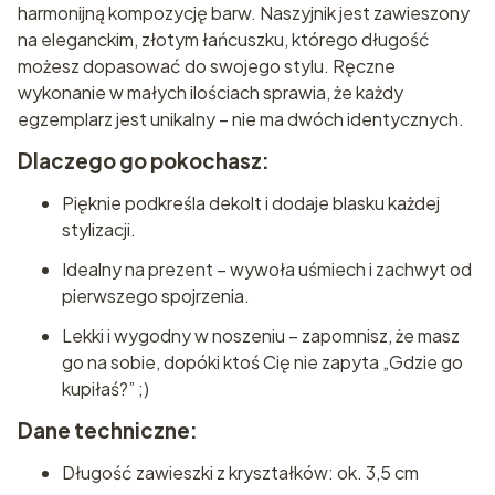
harmonijną kompozycję barw. Naszyjnik jest zawieszony
na eleganckim, złotym łańcuszku, którego długość
możesz dopasować do swojego stylu. Ręczne
wykonanie w małych ilościach sprawia, że każdy
egzemplarz jest unikalny – nie ma dwóch identycznych.
Dlaczego go pokochasz:
Pięknie podkreśla dekolt i dodaje blasku każdej
stylizacji.
Idealny na prezent – wywoła uśmiech i zachwyt od
pierwszego spojrzenia.
Lekki i wygodny w noszeniu – zapomnisz, że masz
go na sobie, dopóki ktoś Cię nie zapyta „Gdzie go
kupiłaś?” ;)
Dane techniczne:
Długość zawieszki z kryształków: ok. 3,5 cm