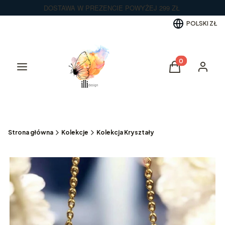
DOSTAWA W PREZENCIE POWYŻEJ 299 ZŁ
POLSKI
ZŁ
Produkty w kos
Menu
Koszyk
Zaloguj 
Strona główna
Kolekcje
Kolekcja Kryształy