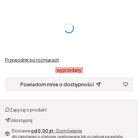
Wybierz wariant produktu:
Poszczególne warianty mogą różnić się ceną
*
Długość łańcuszka
Wybierz
Przewodnik po rozmiarach
wyprzedany
Powiadom mnie o dostępności
Zapytaj o produkt
Udostępnij
Dostawa
od 0,00 zł
- Domówienie
do zamówień o statusie: realizowane lub oczekuje na wpłatę.