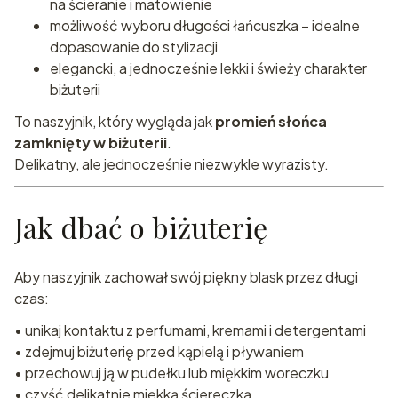
na ścieranie i matowienie
możliwość wyboru długości łańcuszka – idealne
dopasowanie do stylizacji
elegancki, a jednocześnie lekki i świeży charakter
biżuterii
To naszyjnik, który wygląda jak
promień słońca
zamknięty w biżuterii
.
Delikatny, ale jednocześnie niezwykle wyrazisty.
Jak dbać o biżuterię
Aby naszyjnik zachował swój piękny blask przez długi
czas:
• unikaj kontaktu z perfumami, kremami i detergentami
• zdejmuj biżuterię przed kąpielą i pływaniem
• przechowuj ją w pudełku lub miękkim woreczku
• czyść delikatnie miękką ściereczką