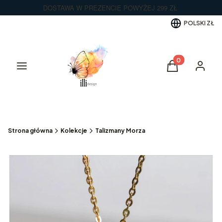
DOSTAWA W PREZENCIE POWYŻEJ 299 ZŁ
POLSKI
ZŁ
Produkty w kos
Menu
Koszyk
Zaloguj 
Strona główna
Kolekcje
Talizmany Morza