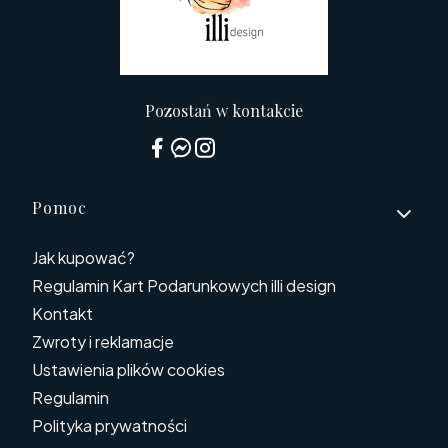
Pozostań w kontakcie
Linki w stopce
Pomoc
Jak kupować?
Regulamin Kart Podarunkowych illi design
Kontakt
Zwroty i reklamacje
Ustawienia plików cookies
Regulamin
Polityka prywatności