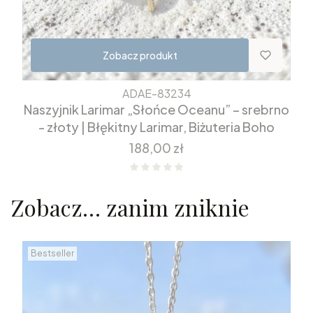
Zobacz produkt
ADAE-83234
Naszyjnik Larimar „Słońce Oceanu” – srebrno
- złoty | Błękitny Larimar, Biżuteria Boho
Cena
188,00 zł
Zobacz… zanim zniknie
Bestseller