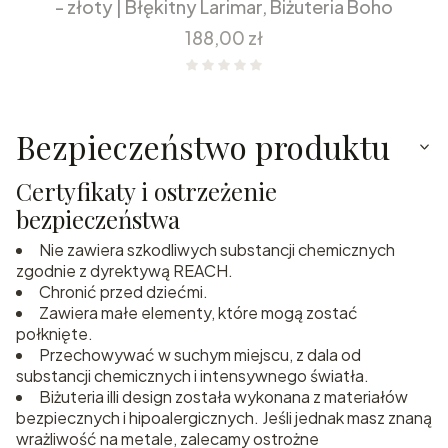
- złoty | Błękitny Larimar, Biżuteria Boho
Cena
188,00 zł
Bezpieczeństwo produktu
Certyfikaty i ostrzeżenie
bezpieczeństwa
Nie zawiera szkodliwych substancji chemicznych
zgodnie z dyrektywą REACH.
Chronić przed dziećmi.
Zawiera małe elementy, które mogą zostać
połknięte.
Przechowywać w suchym miejscu, z dala od
substancji chemicznych i intensywnego światła.
Biżuteria illi design została wykonana z materiałów
bezpiecznych i hipoalergicznych. Jeśli jednak masz znaną
wrażliwość na metale, zalecamy ostrożne