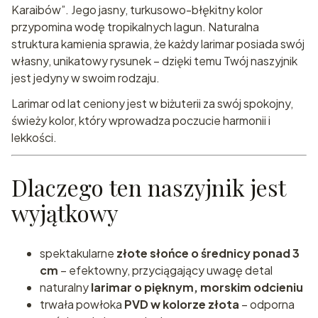
Karaibów”. Jego jasny, turkusowo-błękitny kolor
przypomina wodę tropikalnych lagun. Naturalna
struktura kamienia sprawia, że każdy larimar posiada swój
własny, unikatowy rysunek – dzięki temu Twój naszyjnik
jest jedyny w swoim rodzaju.
Larimar od lat ceniony jest w biżuterii za swój spokojny,
świeży kolor, który wprowadza poczucie harmonii i
lekkości.
Dlaczego ten naszyjnik jest
wyjątkowy
spektakularne
złote słońce o średnicy ponad 3
cm
– efektowny, przyciągający uwagę detal
naturalny
larimar o pięknym, morskim odcieniu
trwała powłoka
PVD w kolorze złota
– odporna