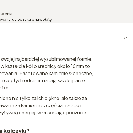
wienie
owane lub oczekuje na wpłatę.
 swojej najbardziej wysublimowanej formie.
 w kształcie kół o średnicy około 16 mm to
finowania. Fasetowane kamienie słoneczne,
 i ciepłych odcieni, nadają każdej parze
ter.
ione nie tylko za ich piękno, ale także za
wane za kamienie szczęścia i radości,
ytywną energią, wzmacniając poczucie
e kolczyki?