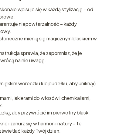
skonale wpisuje się w każdą stylizację – od
orowe.
rantuje niepowtarzalność – każdy
kowy.
łoneczne mienią się magicznym blaskiem w
strukcja sprawia, że zapomnisz, że je
zwrócą na nie uwagę.
 miękkim woreczku lub pudełku, aby uniknąć
mami, lakierami do włosów i chemikaliami,
k.
czką, aby przywrócić im pierwotny blask.
no i zanurz się w harmonii natury – te
ozświetlać każdy Twój dzień.