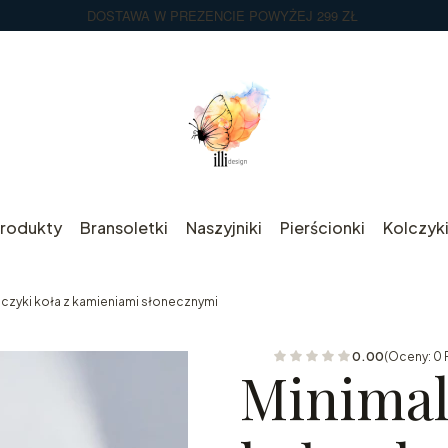
DOSTAWA W PREZENCIE POWYŻEJ 299 ZŁ
rodukty
Bransoletki
Naszyjniki
Pierścionki
Kolczyk
lczyki koła z kamieniami słonecznymi
0.00
(Oceny: 0 
Minimal