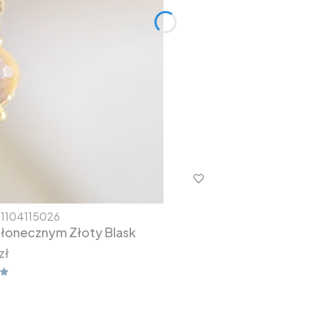
1104115026
 słonecznym Złoty Blask
zł