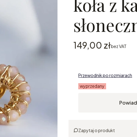
koła z 
słonecz
Cena
149,00 zł
bez VAT
Przewodnik po rozmiarach
wyprzedany
Powiad
Zapytaj o produkt