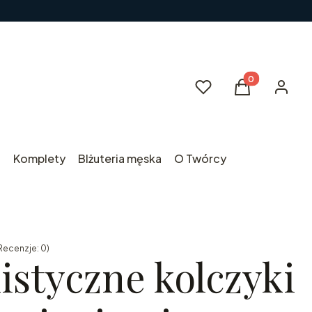
Produkty w kos
Ulubione
Koszyk
Zaloguj 
i
Komplety
BIżuteria męska
O Twórcy
Recenzje: 0)
istyczne kolczyki