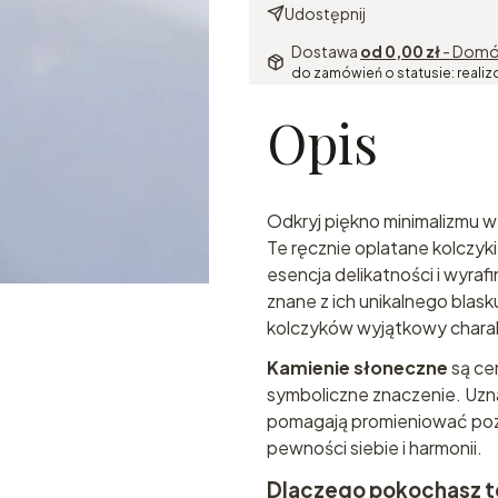
Udostępnij
Dostawa
od 0,00 zł
- Domó
do zamówień o statusie: realiz
Opis
Odkryj piękno minimalizmu w
Te ręcznie oplatane kolczyki
esencja delikatności i wyra
znane z ich unikalnego blasku
kolczyków wyjątkowy charak
Kamienie słoneczne
są cen
symboliczne znaczenie. Uzna
pomagają promieniować poz
pewności siebie i harmonii.
Dlaczego pokochasz t