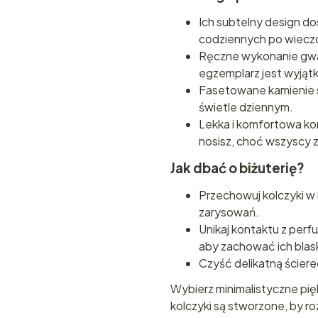
Ich subtelny design do
codziennych po wiecz
Ręczne wykonanie gwa
egzemplarz jest wyjąt
Fasetowane kamienie s
świetle dziennym.
Lekka i komfortowa kon
nosisz, choć wszyscy 
Jak dbać o biżuterię?
Przechowuj kolczyki w
zarysowań.
Unikaj kontaktu z perfu
aby zachować ich blas
Czyść delikatną ściere
Wybierz minimalistyczne pięk
kolczyki są stworzone, by r