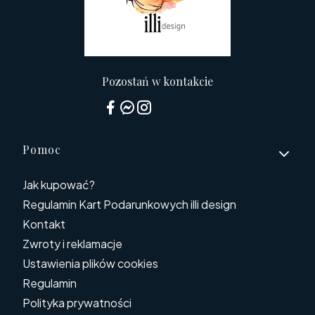
Pozostań w kontakcie
Linki w stopce
Pomoc
Jak kupować?
Regulamin Kart Podarunkowych illi design
Kontakt
Zwroty i reklamacje
Ustawienia plików cookies
Regulamin
Polityka prywatności