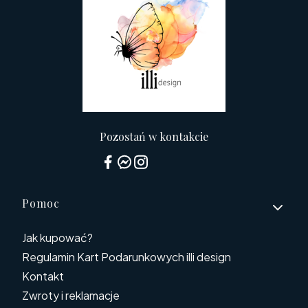
Pozostań w kontakcie
Linki w stopce
Pomoc
Jak kupować?
Regulamin Kart Podarunkowych illi design
Kontakt
Zwroty i reklamacje