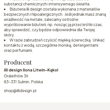
substancji chemicznych i intensywnego światła.
Biżuteria illi design została wykonana z materiałów
bezpiecznych i hipoalergicznych. Jeśli jednak masz znaną
wrażliwość na metale, zalecamy ostrożne
wypróbowanie biżuterii, np. nosząc ją przez krótki czas,
aby sprawdzić, czy będzie odpowiednia dla Twojej
skóry.
W razie zabrudzeń czyścić miękką ściereczką. Unikać
kontaktu z wodą, szczególnie morską, detergentami
oraz perfumami.
Producent
illi design Ilona Litwin-Kąkol
Gralathów 36
83-331 Sulmin, Polska
shop@illidesign.pl