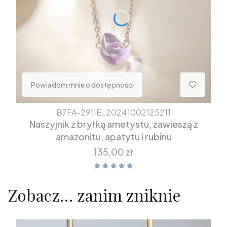
Powiadom mnie o dostępności
B7FA-2911E_20241002125211
Naszyjnik z bryłką ametystu, zawieszą z
amazonitu, apatytu i rubinu
Cena
135,00 zł
Zobacz… zanim zniknie