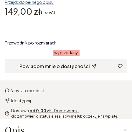
Przejdź do pełnego opisu
Cena
149,00 zł
bez VAT
Przewodnik po rozmiarach
wyprzedany
Powiadom mnie o dostępności
Zapytaj o produkt
Udostępnij
Dostawa
od 0,00 zł
- Domówienie
do zamówień o statusie: realizowane lub oczekuje na wpłatę.
Opis