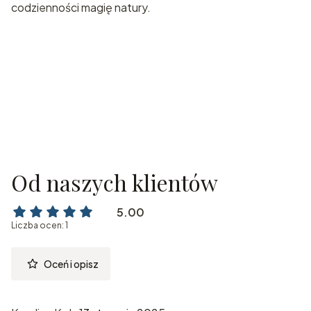
codzienności magię natury.
Od naszych klientów
5.00
Liczba ocen: 1
Oceń i opisz