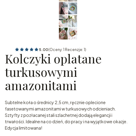
5.00
(Oceny: 1 Recenzje: 1)
Kolczyki oplatane
turkusowymi
amazonitami
Subtelne koła o średnicy 2,5 cm, ręcznie oplecione
fasetowanymi amazonitami w turkusowych odcieniach.
Sztyfty z pozłacanej stali szlachetnej dodają elegancji i
trwałości. Idealne na co dzień, do pracy i na wyjątkowe okazje.
Edycja limitowana!