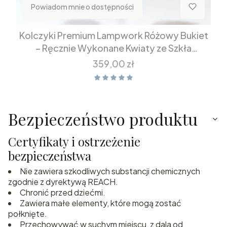
Powiadom mnie o dostępności
Kolczyki Premium Lampwork Różowy Bukiet
– Ręcznie Wykonane Kwiaty ze Szkła
Artystycznego | Ślubne kolczyki | Stal
Cena
359,00 zł
Szlachetna
Bezpieczeństwo produktu
Certyfikaty i ostrzeżenie
bezpieczeństwa
Nie zawiera szkodliwych substancji chemicznych
zgodnie z dyrektywą REACH.
Chronić przed dziećmi.
Zawiera małe elementy, które mogą zostać
połknięte.
Przechowywać w suchym miejscu, z dala od