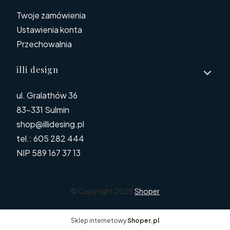
Twoje zamówienia
Ustawienia konta
Przechowalnia
illi design
ul. Gralathów 36
83-331 Sulmin
shop@illidesing.pl
tel.: 605 282 444
NIP 589 167 37 13
© Copyright 2025
Shoper
Sklep internetowy
Shoper.pl