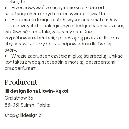
połknięte.
Przechowywać w suchym miejscu, z dala od
substancji chemicznych i intensywnego światła.
Biżuteria illi design została wykonana z materiałów
bezpiecznych i hipoalergicznych. Jeśli jednak masz znaną
wrażliwość na metale, zalecamy ostrożne
wypróbowanie biżuterii, np. nosząc ją przez krótki czas,
aby sprawdzić, czy będzie odpowiednia dla Twojej
skóry.
W razie zabrudzeń czyścić miękką ściereczką. Unikać
kontaktu z wodą, szczególnie morską, detergentami
oraz perfumami.
Producent
illi design Ilona Litwin-Kąkol
Gralathów 36
83-331 Sulmin, Polska
shop@illidesign.pl