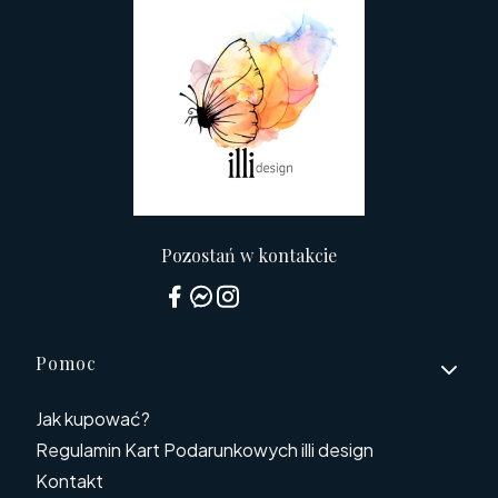
Pozostań w kontakcie
Linki w stopce
Pomoc
Jak kupować?
Regulamin Kart Podarunkowych illi design
Kontakt