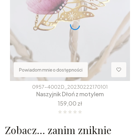
Powiadom mnie o dostępności
0957-4002D_20230222170101
Naszyjnik Dłoń z motylem
Cena
159,00 zł
Zobacz… zanim zniknie