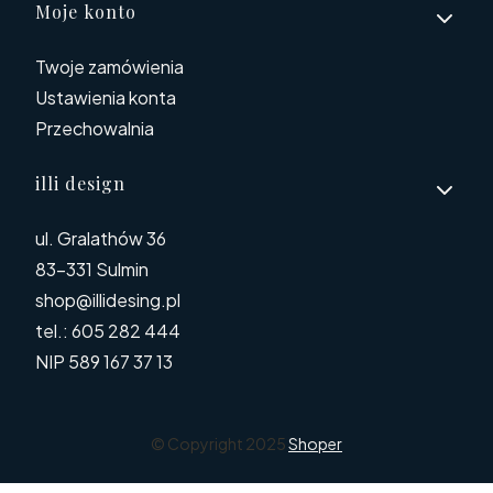
Moje konto
Twoje zamówienia
Ustawienia konta
Przechowalnia
illi design
ul. Gralathów 36
83-331 Sulmin
shop@illidesing.pl
tel.: 605 282 444
NIP 589 167 37 13
© Copyright 2025
Shoper