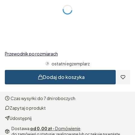
*
Motyl
Wybierz
*
Oprawa
Wybierz
Przewodnik po rozmiarach
ostatni egzemplarz
Dodaj do koszyka
Czas wysyłki:
do 7 dni roboczych
Zapytaj o produkt
Udostępnij
Dostawa
od 0,00 zł
- Domówienie
do zamówień o statusie: realizowane lub oczekuje na wpłatę.