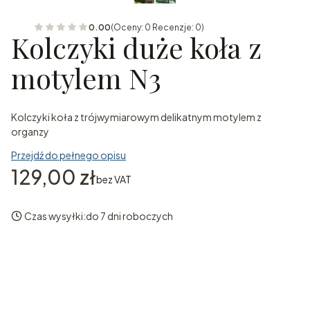
0.00
(Oceny: 0 Recenzje: 0)
Kolczyki duże koła z
motylem N3
Kolczyki koła z trójwymiarowym delikatnym motylem z
organzy
Przejdź do pełnego opisu
Cena
129,00 zł
bez VAT
Czas wysyłki:
do 7 dni roboczych
Wybierz wariant produktu:
Poszczególne warianty mogą różnić się ceną