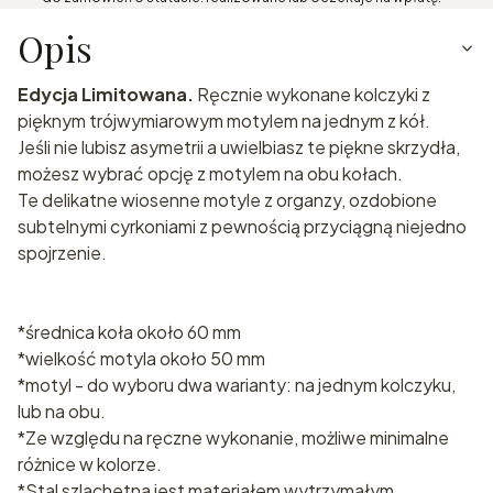
Opis
Edycja Limitowana.
Ręcznie wykonane kolczyki z
pięknym trójwymiarowym motylem na jednym z kół.
Jeśli nie lubisz asymetrii a uwielbiasz te piękne skrzydła,
możesz wybrać opcję z motylem na obu kołach.
Te delikatne wiosenne motyle z organzy, ozdobione
subtelnymi cyrkoniami z pewnością przyciągną niejedno
spojrzenie.
*średnica koła około 60 mm
*wielkość motyla około 50 mm
*motyl - do wyboru dwa warianty: na jednym kolczyku,
lub na obu.
*Ze względu na ręczne wykonanie, możliwe minimalne
różnice w kolorze.
*Stal szlachetna jest materiałem wytrzymałym,