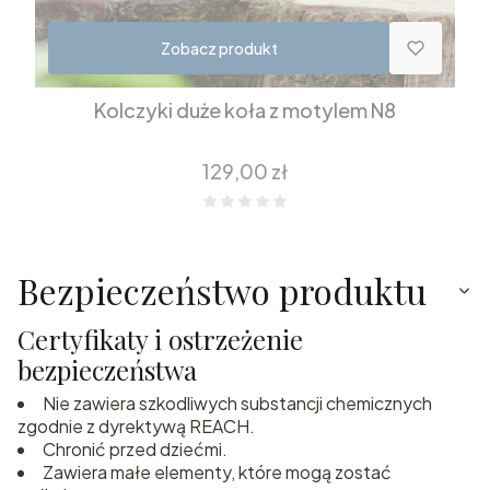
Zobacz produkt
Kolczyki duże koła z motylem N8
Cena
129,00 zł
Bezpieczeństwo produktu
Certyfikaty i ostrzeżenie
bezpieczeństwa
Nie zawiera szkodliwych substancji chemicznych
zgodnie z dyrektywą REACH.
Chronić przed dziećmi.
Zawiera małe elementy, które mogą zostać