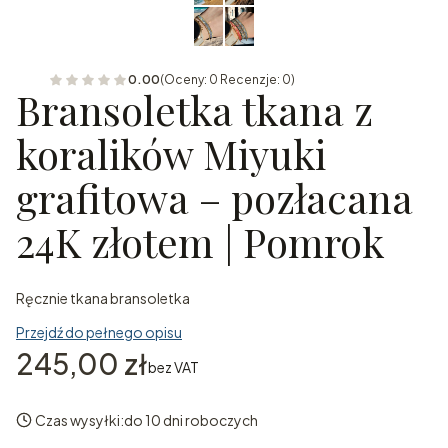
0.00
(Oceny: 0 Recenzje: 0)
Bransoletka tkana z
koralików Miyuki
grafitowa – pozłacana
24K złotem | Pomrok
Ręcznie tkana bransoletka
Przejdź do pełnego opisu
Cena
245,00 zł
bez VAT
Czas wysyłki:
do 10 dni roboczych