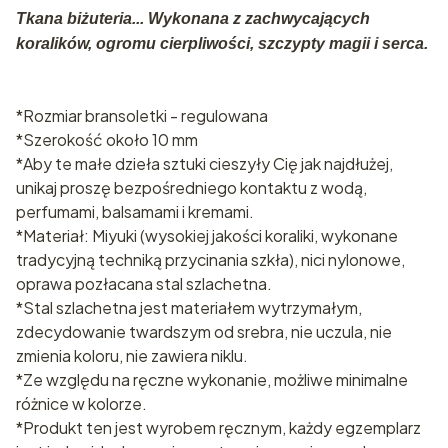
Tkana biżuteria... Wykonana z zachwycających
koralików, ogromu cierpliwości, szczypty magii i serca.
*Rozmiar bransoletki - regulowana
*Szerokość około 10 mm
*Aby te małe dzieła sztuki cieszyły Cię jak najdłużej,
unikaj proszę bezpośredniego kontaktu z wodą,
perfumami, balsamami i kremami.
*Materiał: Miyuki (wysokiej jakości koraliki, wykonane
tradycyjną techniką przycinania szkła), nici nylonowe,
oprawa pozłacana stal szlachetna.
*Stal szlachetna jest materiałem wytrzymałym,
zdecydowanie twardszym od srebra, nie uczula, nie
zmienia koloru, nie zawiera niklu.
*Ze względu na ręczne wykonanie, możliwe minimalne
różnice w kolorze.
*Produkt ten jest wyrobem ręcznym, każdy egzemplarz