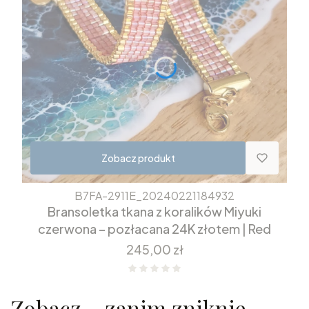
Zobacz produkt
B7FA-2911E_20240221184932
Bransoletka tkana z koralików Miyuki
czerwona – pozłacana 24K złotem | Red
Cena
245,00 zł
Zobacz… zanim zniknie