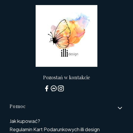
Pozostań w kontakcie
Linki w stopce
Pomoc
Jak kupować?
Regulamin Kart Podarunkowych illi design