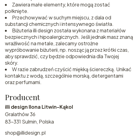
Zawiera małe elementy, które mogą zostać
połknięte.
Przechowywać w suchym miejscu, z dala od
substancji chemicznych i intensywnego światła.
Biżuteria illi design została wykonana z materiałów
bezpiecznych i hipoalergicznych. Jeśli jednak masz znaną
wrażliwość na metale, zalecamy ostrożne
wypróbowanie biżuterii, np. nosząc ją przez krótki czas,
aby sprawdzić, czy będzie odpowiednia dla Twojej
skóry.
W razie zabrudzeń czyścić miękką ściereczką. Unikać
kontaktu z wodą, szczególnie morską, detergentami
oraz perfumami.
Producent
illi design Ilona Litwin-Kąkol
Gralathów 36
83-331 Sulmin, Polska
shop@illidesign.pl