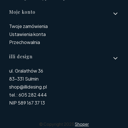
Moje konto
Twoje zamówienia
Ustawienia konta
Przechowalnia
illi design
ul. Gralathów 36
83-331 Sulmin
shop@illidesing.pl
tel.: 605 282 444
NIP 589 167 37 13
© Copyright 2025
Shoper