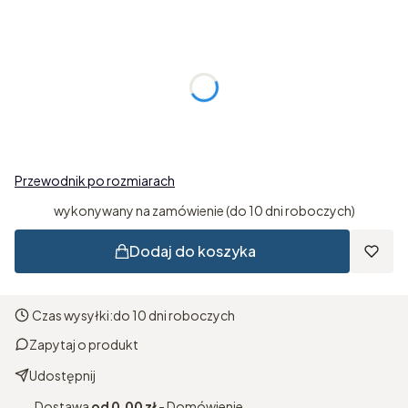
Wybierz wariant produktu:
Poszczególne warianty mogą różnić się ceną
*
rzeczywisty obwód nadgarstka
Wybierz
Przewodnik po rozmiarach
wykonywany na zamówienie (do 10 dni roboczych)
Dodaj do koszyka
Czas wysyłki:
do 10 dni roboczych
Zapytaj o produkt
Udostępnij
Dostawa
od 0,00 zł
- Domówienie