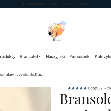
DOSTAWA W PREZENCIE POWYŻEJ 299 ZŁ
rodukty
Bransoletki
Naszyjniki
Pierścionki
Kolczyk
 sznurkowa z zawieszką Dusza
5.00
(Oceny: 2 
Bransol