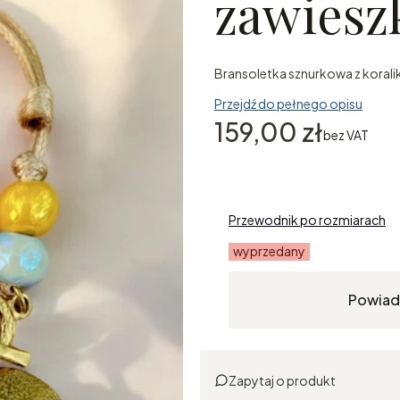
zawiesz
Bransoletka sznurkowa z korali
Przejdź do pełnego opisu
Cena
159,00 zł
bez VAT
Przewodnik po rozmiarach
wyprzedany
Powiad
Zapytaj o produkt