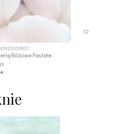
0920101807
perłą Różowe Pastele
zł
knie