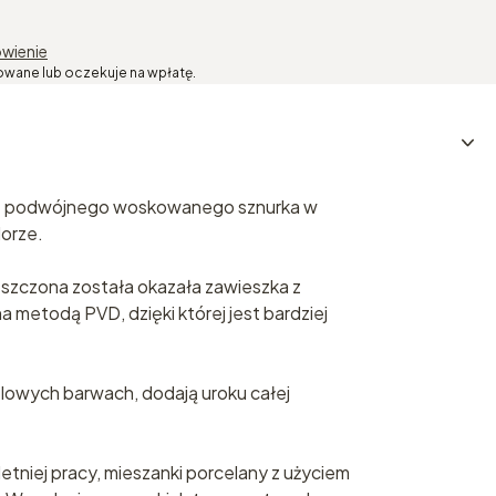
wienie
owane lub oczekuje na wpłatę.
 z podwójnego woskowanego sznurka w
orze.
szczona została okazała zawieszka z
 metodą PVD, dzięki której jest bardziej
elowych barwach, dodają uroku całej
oletniej pracy, mieszanki porcelany z użyciem