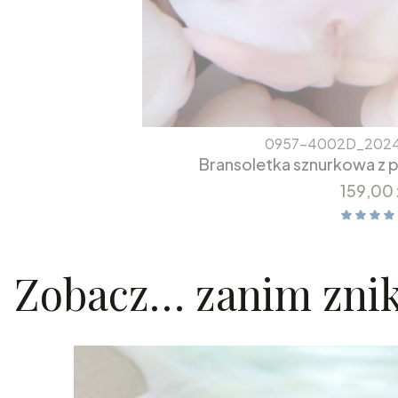
0957-4002D_2024
Bransoletka sznurkowa z 
Cena
159,00 
Zobacz… zanim zni