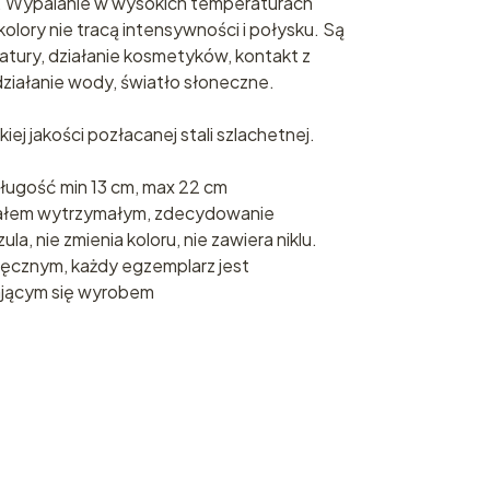
 Wypalanie w wysokich temperaturach
 kolory nie tracą intensywności i połysku. Są
tury, działanie kosmetyków, kontakt z
iałanie wody, światło słoneczne.
iej jakości pozłacanej stali szlachetnej.
ługość min 13 cm, max 22 cm
riałem wytrzymałym, zdecydowanie
la, nie zmienia koloru, nie zawiera niklu.
ręcznym, każdy egzemplarz jest
ającym się wyrobem