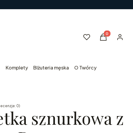
Produkty w kos
Ulubione
Koszyk
Zaloguj 
i
Komplety
BIżuteria męska
O Twórcy
Recenzje: 0)
etka sznurkowa z