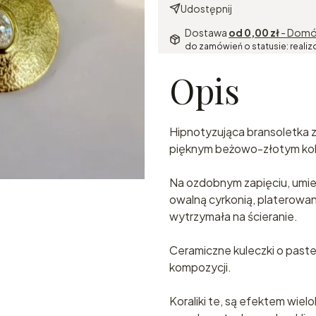
Udostępnij
Dostawa
od 0,00 zł
- Domó
do zamówień o statusie: realiz
Opis
Hipnotyzująca bransoletka
pięknym beżowo-złotym kol
Na ozdobnym zapięciu, umie
owalną cyrkonią, platerowana
wytrzymała na ścieranie.
Ceramiczne kuleczki o past
kompozycji.
Koraliki te, są efektem wiel