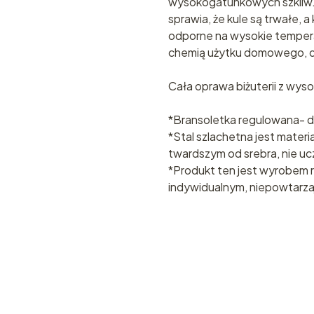
wysokogatunkowych szkliw.
sprawia, że kule są trwałe, a
odporne na wysokie tempera
chemią użytku domowego, dz
Cała oprawa biżuterii z wysok
*Bransoletka regulowana- d
*Stal szlachetna jest mate
twardszym od srebra, nie uczu
*Produkt ten jest wyrobem 
indywidualnym, niepowtarz